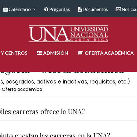
Calendario
Preguntas
Documentos
Noticia
 Y CENTROS
ADMISIÓN
OFERTA ACADÉMICA
egoría -
Oferta académica
s, posgrados, activas e inactivas, requisitos, etc.)
Oferta académica
áles carreras ofrece la UNA?
ánto cuestan las carreras en la UNA?