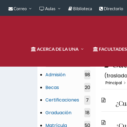
Correo
Aulas
Biblioteca
Directorio
ACERCA DE LA UNA
FACULTADES
Cat
Categorías
Admisión
98
(traslado
Principal
Becas
20
Certificaciones
7
¿Cu
Graduación
18
¿Cu
Matrícula
50