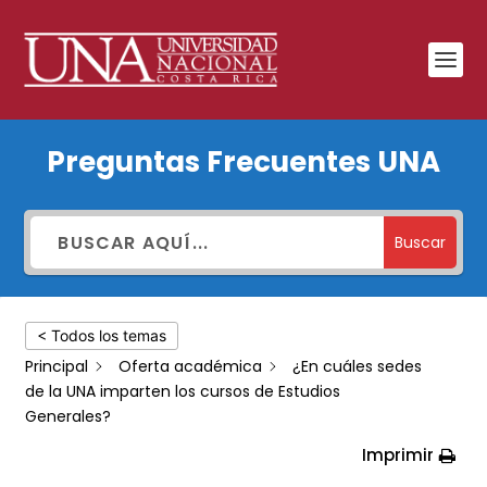
¿En
Preguntas Frecuentes UNA
cuáles
sedes
de
Buscar
la
UNA
< Todos los temas
imparten
Principal
Oferta académica
¿En cuáles sedes
los
de la UNA imparten los cursos de Estudios
cursos
Generales?
de
Imprimir