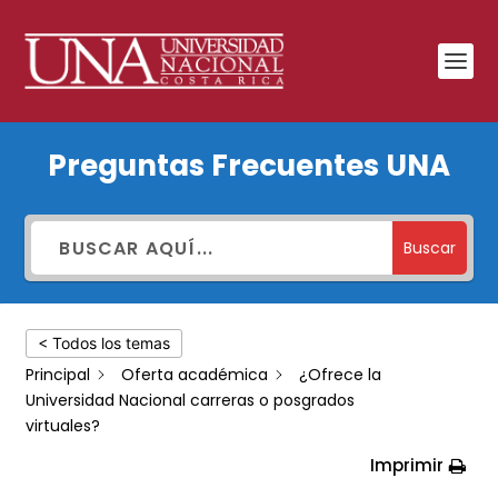
¿Ofrece
Preguntas Frecuentes UNA
la
Universidad
Nacional
Buscar
carreras
o
< Todos los temas
posgrados
Principal
Oferta académica
¿Ofrece la
virtuales?
Universidad Nacional carreras o posgrados
virtuales?
Imprimir