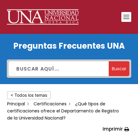
¿Qué
Preguntas Frecuentes UNA
tipos
de
certificaciones
Buscar
ofrece
el
< Todos los temas
Departamento
Principal
Certificaciones
¿Qué tipos de
de
certificaciones ofrece el Departamento de Registro
Registro
de la Universidad Nacional?
de
Imprimir