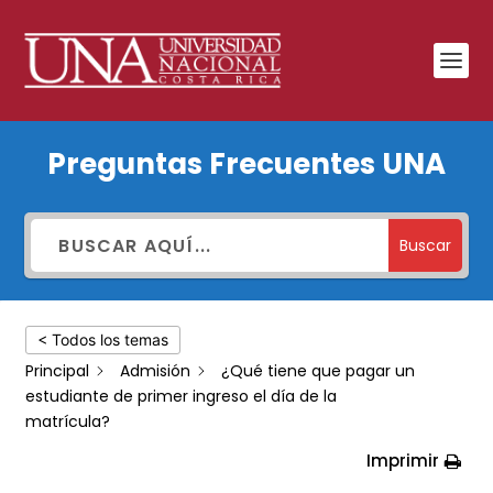
¿Qué
Preguntas Frecuentes UNA
tiene
que
pagar
Buscar
un
estudiante
< Todos los temas
de
Principal
Admisión
¿Qué tiene que pagar un
primer
estudiante de primer ingreso el día de la
ingreso
matrícula?
el
Imprimir