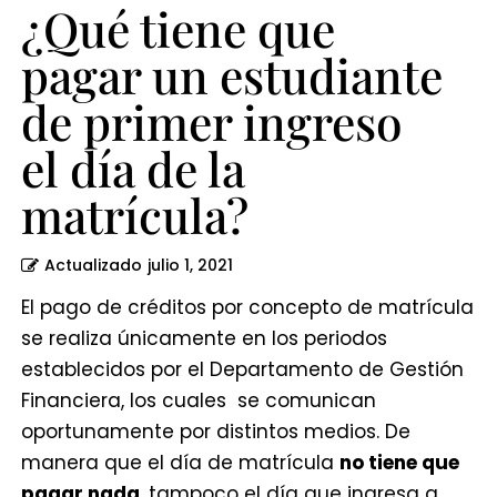
día
¿Qué tiene que
de
pagar un estudiante
la
de primer ingreso
matrícula?
el día de la
matrícula?
Actualizado
julio 1, 2021
El pago de créditos por concepto de matrícula
se realiza únicamente en los periodos
establecidos por el Departamento de Gestión
Financiera, los cuales se comunican
oportunamente por distintos medios. De
manera que el día de matrícula
no tiene que
pagar nada
, tampoco el día que ingresa a