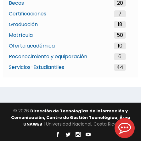
Becas
20
Certificaciones
7
Graduación
18
Matrícula
50
Oferta académica
10
Reconocimiento y equiparación
6
Servicios-Estudiantiles
44
© 2026
Dirección de Tecnologías de Información y
Comunicación, Centro de Gestión Tecnológica, Área
| Universidad Nacional, Costa Rica.
UNAWEB