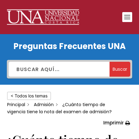
¿Cuánto
Preguntas Frecuentes UNA
tiempo
de
vigencia
Buscar
tiene
la
< Todos los temas
nota
Principal
Admisión
¿Cuánto tiempo de
del
vigencia tiene la nota del examen de admisión?
examen
Imprimir
de