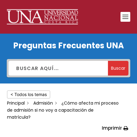
¿Cómo
Preguntas Frecuentes UNA
afecta
mi
proceso
Buscar
de
admisión
< Todos los temas
si
Principal
Admisión
¿Cómo afecta mi proceso
no
de admisión si no voy a capacitación de
voy
matrícula?
a
Imprimir