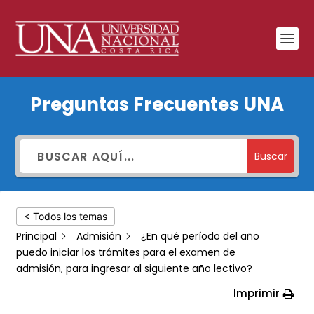
¿En
Preguntas Frecuentes UNA
qué
período
del
Buscar
año
puedo
< Todos los temas
iniciar
Principal
Admisión
¿En qué período del año
los
puedo iniciar los trámites para el examen de
trámites
admisión, para ingresar al siguiente año lectivo?
para
Imprimir