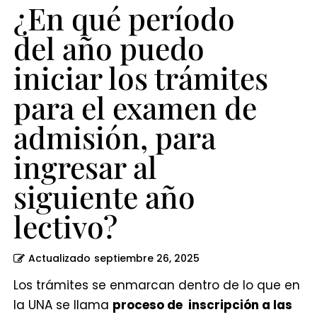
el
¿En qué período
examen
del año puedo
de
iniciar los trámites
admisión,
para
para el examen de
ingresar
admisión, para
al
ingresar al
siguiente
siguiente año
año
lectivo?
lectivo?
Actualizado
septiembre 26, 2025
Los trámites se enmarcan dentro de lo que en
la UNA se llama
proceso de inscripción a las