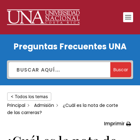
¿Cuál
Preguntas Frecuentes UNA
es
la
nota
Buscar
de
corte
< Todos los temas
de
Principal
Admisión
¿Cuál es la nota de corte
las
de las carreras?
carreras?
Imprimir