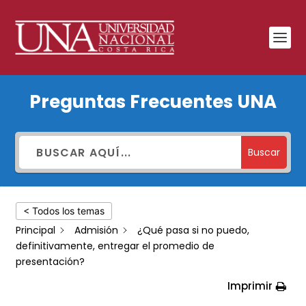
¿Qué
Preguntas Frecuentes UNA
pasa
si
no
Buscar
puedo,
definitivamente,
< Todos los temas
entregar
Principal
Admisión
¿Qué pasa si no puedo,
el
definitivamente, entregar el promedio de
promedio
presentación?
de
Imprimir