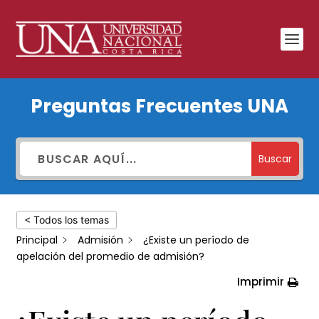
¿Existe
Preguntas Frecuentes UNA
un
período
de
Buscar
apelación
del
< Todos los temas
promedio
Principal
Admisión
¿Existe un período de
de
apelación del promedio de admisión?
admisión?
Imprimir