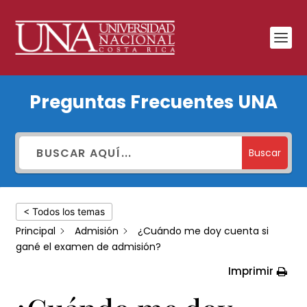
¿Cuándo
Preguntas Frecuentes UNA
me
doy
cuenta
Buscar
si
gané
< Todos los temas
el
Principal
Admisión
¿Cuándo me doy cuenta si
examen
gané el examen de admisión?
de
Imprimir
admisión?