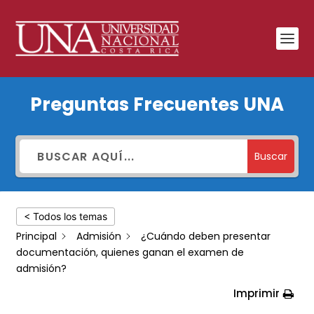
¿Cuándo
Preguntas Frecuentes UNA
deben
presentar
documentación,
Buscar
quienes
ganan
< Todos los temas
el
Principal
Admisión
¿Cuándo deben presentar
examen
documentación, quienes ganan el examen de
de
admisión?
admisión?
Imprimir