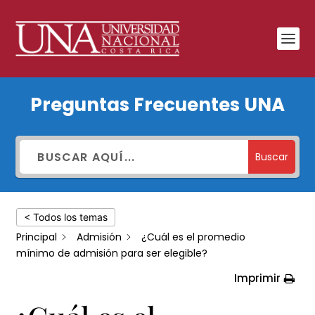
¿Cuál
Preguntas Frecuentes UNA
es
el
promedio
Buscar
mínimo
de
< Todos los temas
admisión
Principal
Admisión
¿Cuál es el promedio
para
mínimo de admisión para ser elegible?
ser
Imprimir
elegible?