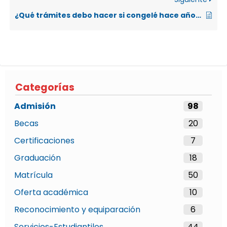
¿Qué trámites debo hacer si congelé hace años el resultado de la prueba de admisión y ahora deseo ingresar a la UNA?
Categorías
Admisión
98
Becas
20
Certificaciones
7
Graduación
18
Matrícula
50
Oferta académica
10
Reconocimiento y equiparación
6
Servicios-Estudiantiles
44