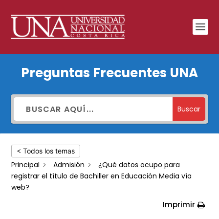
¿Qué
Preguntas Frecuentes UNA
datos
ocupo
para
Buscar
registrar
el
< Todos los temas
título
Principal
Admisión
¿Qué datos ocupo para
de
registrar el título de Bachiller en Educación Media vía
Bachiller
web?
en
Imprimir