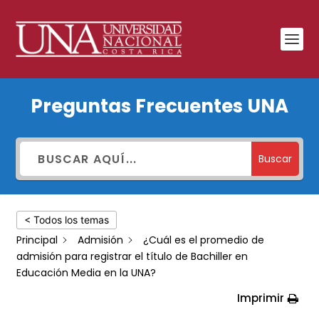
¿Cuál
Preguntas Frecuentes UNA
es
el
promedio
Buscar
de
admisión
< Todos los temas
para
Principal
Admisión
¿Cuál es el promedio de
registrar
admisión para registrar el título de Bachiller en
el
Educación Media en la UNA?
título
Imprimir