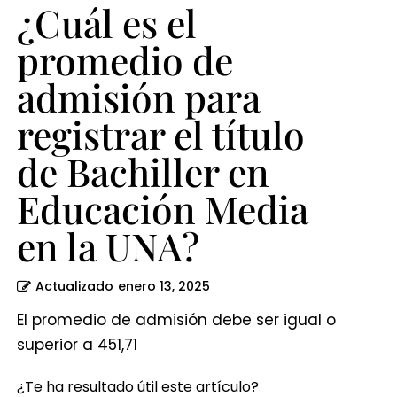
de
¿Cuál es el
Bachiller
promedio de
en
admisión para
Educación
Media
registrar el título
en
de Bachiller en
la
Educación Media
UNA?
en la UNA?
Actualizado
enero 13, 2025
El promedio de admisión debe ser igual o
superior a 451,71
¿Te ha resultado útil este artículo?