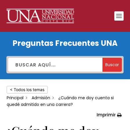
¿Cuándo
Preguntas Frecuentes UNA
me
doy
cuenta
Buscar
si
quedé
< Todos los temas
admitido
Principal
Admisión
¿Cuándo me doy cuenta si
en
quedé admitido en una carrera?
una
Imprimir
carrera?