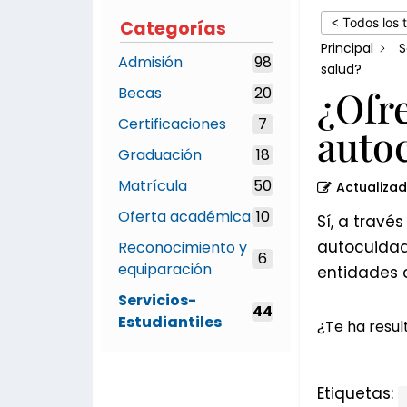
educación
< Todos los 
Categorías
en
Principal
S
Admisión
98
salud?
salud?
¿Ofre
Becas
20
Certificaciones
7
auto
Graduación
18
Matrícula
50
Actualiza
Oferta académica
10
Sí, a trav
autocuidad
Reconocimiento y
6
equiparación
entidades d
Servicios-
44
Estudiantiles
¿Te ha result
Etiquetas: