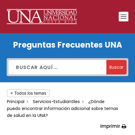
¿Dónde
Preguntas Frecuentes UNA
puedo
encontrar
información
Buscar
adicional
sobre
< Todos los temas
temas
Principal
Servicios-Estudiantiles
¿Dónde
de
puedo encontrar información adicional sobre temas
salud
de salud en la UNA?
en
Imprimir