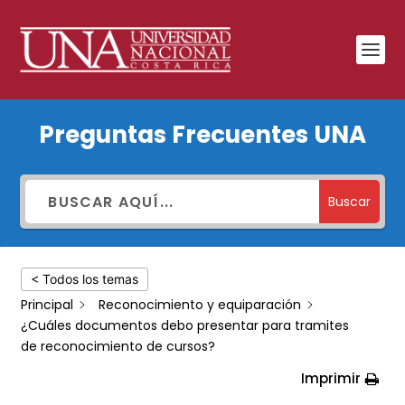
¿Cuáles
Preguntas Frecuentes UNA
documentos
debo
presentar
Buscar
para
tramites
< Todos los temas
de
Principal
Reconocimiento y equiparación
reconocimiento
¿Cuáles documentos debo presentar para tramites
de
de reconocimiento de cursos?
cursos?
Imprimir