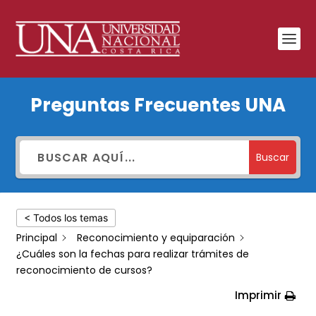
¿Cuáles
Preguntas Frecuentes UNA
son
la
fechas
Buscar
para
realizar
< Todos los temas
trámites
Principal
Reconocimiento y equiparación
de
¿Cuáles son la fechas para realizar trámites de
reconocimiento
reconocimiento de cursos?
de
Imprimir