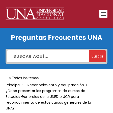
¿Debo
Preguntas Frecuentes UNA
presentar
los
programas
Buscar
de
cursos
< Todos los temas
de
Principal
Reconocimiento y equiparación
Estudios
¿Debo presentar los programas de cursos de
Generales
Estudios Generales de la UNED o UCR para
reconocimiento de estos cursos generales de la
de
UNA?