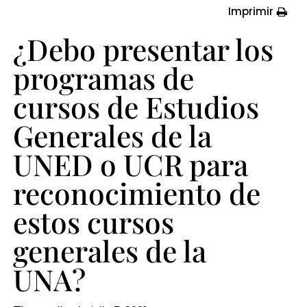
la
Imprimir
UNED
¿Debo presentar los
o
programas de
UCR
para
cursos de Estudios
reconocimiento
Generales de la
de
UNED o UCR para
estos
reconocimiento de
cursos
generales
estos cursos
de
generales de la
la
UNA?
UNA?