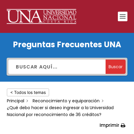
¿Qué
Preguntas Frecuentes UNA
debo
hacer
si
Buscar
deseo
ingresar
< Todos los temas
a
Principal
Reconocimiento y equiparación
la
¿Qué debo hacer si deseo ingresar a la Universidad
Universidad
Nacional por reconocimiento de 36 créditos?
Nacional
Imprimir