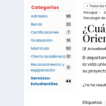
y
< Todos los 
Categorías
Psicología
Principal
S
Admisión
98
de
Psicología de
¿Cuál
Becas
20
la
UNA?
Certificaciones
7
Orien
Graduación
18
Matrícula
50
Actualiza
Oferta académica
10
El departa
la vida uni
Reconocimiento y
6
equiparación
su proyecto
Servicios-
44
Estudiantiles
¿Te ha result
Etiquetas: