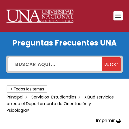
¿Qué
Preguntas Frecuentes UNA
servicios
ofrece
el
Buscar
Departamento
de
< Todos los temas
Orientación
Principal
Servicios-Estudiantiles
¿Qué servicios
y
ofrece el Departamento de Orientación y
Psicología?
Psicología?
Imprimir