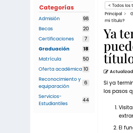
obtener
< Todos los 
Categorías
una
Principal
G
Admisión
98
certificación
mi título?
Ya t
Becas
20
de
mi
Certificaciones
7
puedo
título?
Graduación
18
títul
Matrícula
50
Oferta académica
10
Actualiza
Reconocimiento y
6
Si ya termi
equiparación
los pasos q
Servicios-
44
Estudiantiles
Visit
extra
El fu