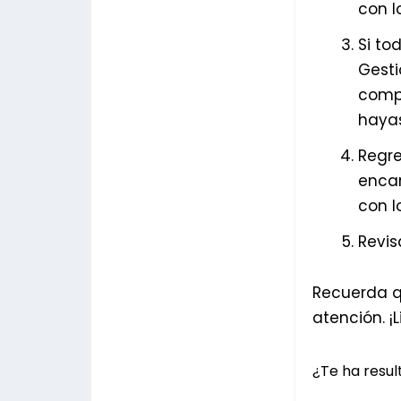
con l
Si to
Gesti
compr
hayas
Regre
encar
con l
Revis
Recuerda q
atención. ¡L
¿Te ha result