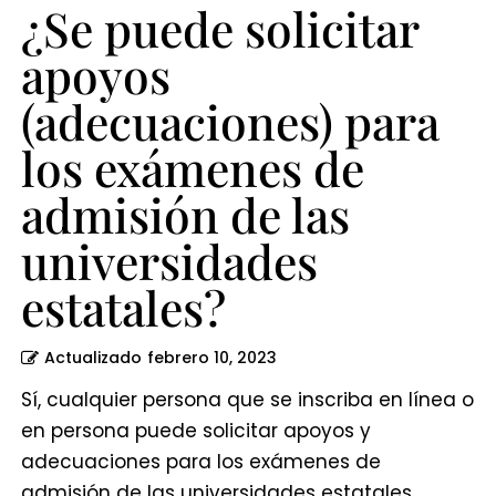
de
¿Se puede solicitar
las
apoyos
universidades
(adecuaciones) para
estatales?
los exámenes de
admisión de las
universidades
estatales?
Actualizado
febrero 10, 2023
Sí, cualquier persona que se inscriba en línea o
en persona puede solicitar apoyos y
adecuaciones para los exámenes de
admisión de las universidades estatales,