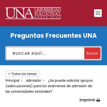
¿Se
Preguntas Frecuentes UNA
puede
solicitar
apoyos
Buscar
(adecuaciones)
para
< Todos los temas
los
Principal
Admisión
¿Se puede solicitar apoyos
exámenes
(adecuaciones) para los exámenes de admisión de
de
las universidades estatales?
admisión
Imprimir