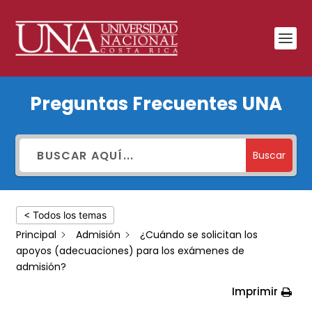
¿Cuándo
Preguntas Frecuentes UNA
se
solicitan
los
Buscar
apoyos
(adecuaciones)
< Todos los temas
para
Principal
Admisión
¿Cuándo se solicitan los
los
apoyos (adecuaciones) para los exámenes de
exámenes
admisión?
de
Imprimir