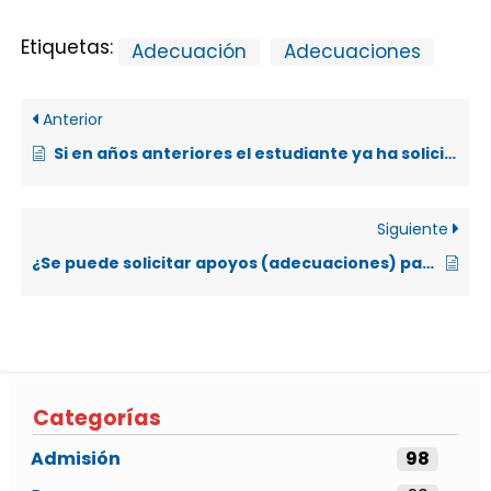
Etiquetas:
Adecuación
Adecuaciones
Anterior
Si en años anteriores el estudiante ya ha solicitado apoyos (adecuaciones) en el examen de admisión ¿Cómo debe proceder para utilizar la misma documentación que presentó anteriormente?
Siguiente
¿Se puede solicitar apoyos (adecuaciones) para los exámenes de admisión de las universidades estatales?
Categorías
Admisión
98