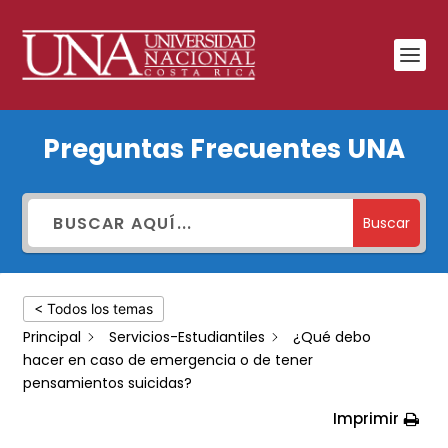
¿Qué
Preguntas Frecuentes UNA
debo
hacer
en
Buscar
caso
de
< Todos los temas
emergencia
Principal
Servicios-Estudiantiles
¿Qué debo
o
hacer en caso de emergencia o de tener
de
pensamientos suicidas?
tener
Imprimir