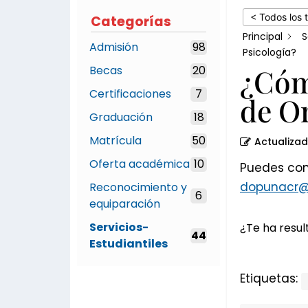
Psicología?
< Todos los 
Categorías
Principal
S
Admisión
98
Psicología?
¿Cóm
Becas
20
Certificaciones
7
de Or
Graduación
18
Matrícula
50
Actualiza
Oferta académica
10
Puedes cont
dopunacr@
Reconocimiento y
6
equiparación
Servicios-
¿Te ha result
44
Estudiantiles
Etiquetas: