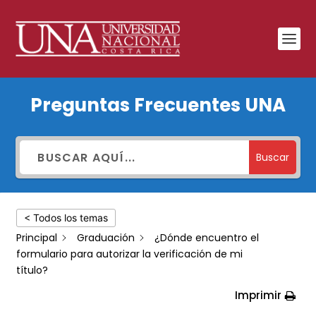
¿Dónde
Preguntas Frecuentes UNA
encuentro
el
formulario
Buscar
para
autorizar
< Todos los temas
la
Principal
Graduación
¿Dónde encuentro el
verificación
formulario para autorizar la verificación de mi
de
título?
mi
Imprimir