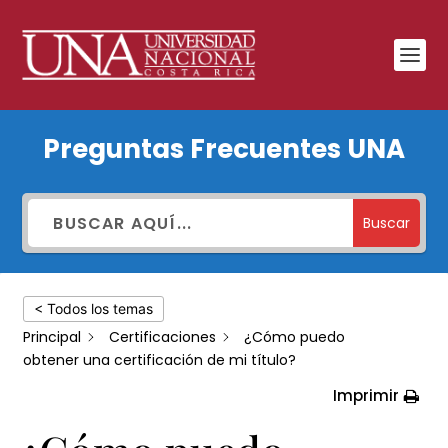
¿Cómo
Preguntas Frecuentes UNA
puedo
obtener
una
Buscar
certificación
de
< Todos los temas
mi
Principal
Certificaciones
¿Cómo puedo
título?
obtener una certificación de mi título?
Imprimir