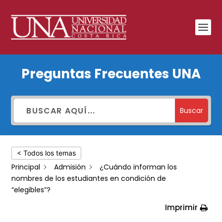
¿Cuándo
Preguntas Frecuentes UNA
informan
los
nombres
Buscar
de
los
< Todos los temas
estudiantes
Principal
Admisión
¿Cuándo informan los
en
nombres de los estudiantes en condición de
condición
“elegibles”?
de
Imprimir