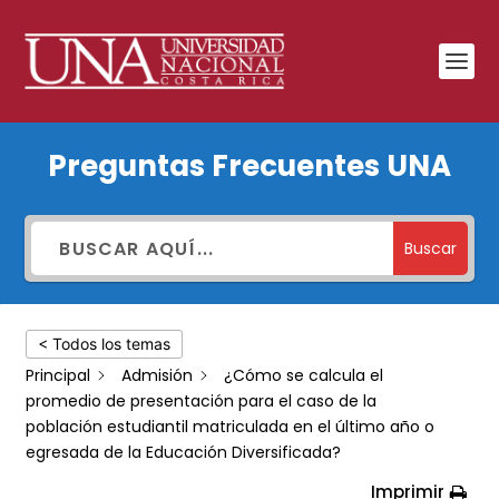
¿Cómo
Preguntas Frecuentes UNA
se
calcula
el
Buscar
promedio
de
< Todos los temas
presentación
Principal
Admisión
¿Cómo se calcula el
para
promedio de presentación para el caso de la
el
población estudiantil matriculada en el último año o
egresada de la Educación Diversificada?
caso
Imprimir