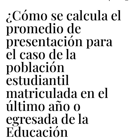
de
¿Cómo se calcula el
la
población
promedio de
estudiantil
presentación para
matriculada
el caso de la
en
el
población
último
estudiantil
año
matriculada en el
o
último año o
egresada
de
egresada de la
la
Educación
Educación