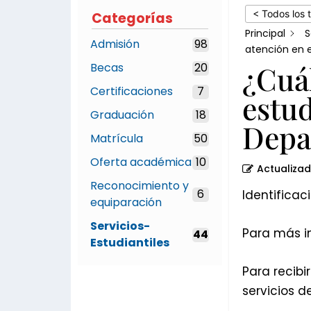
reciba
< Todos los 
Categorías
atención
Principal
S
Admisión
98
en
atención en 
¿Cuál
Becas
20
el
Departamento
Certificaciones
7
estud
de
Graduación
18
Depa
Salud?
Matrícula
50
Oferta académica
10
Actualiza
Reconocimiento y
6
Identificac
equiparación
Servicios-
Para más in
44
Estudiantiles
Para recibi
servicios d