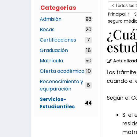
obtenga
< Todos los 
Categorías
un
Principal
S
Admisión
98
seguro
seguro médi
¿Cuál
Becas
20
médico?
Certificaciones
7
estu
Graduación
18
Matrícula
50
Actualiza
Oferta académica
10
Los trámite
cuando el e
Reconocimiento y
6
equiparación
Según el Co
Servicios-
44
Estudiantiles
Si el
resid
matrí