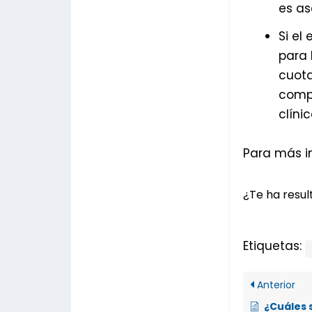
es as
Si el
para 
cuota
compr
clínic
Para más in
¿Te ha result
Etiquetas:
Anterior
¿Cuáles son los requi