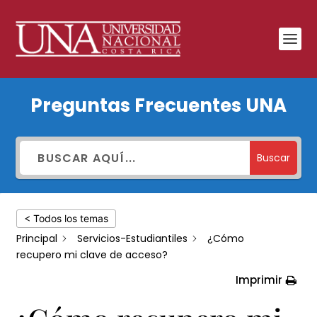
¿Cómo
Preguntas Frecuentes UNA
recupero
mi
clave
Buscar
de
acceso?
< Todos los temas
Principal
Servicios-Estudiantiles
¿Cómo
recupero mi clave de acceso?
Imprimir