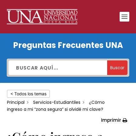
¿Cómo
Preguntas Frecuentes UNA
ingreso
a
mi
Buscar
“zona
segura”
< Todos los temas
si
Principal
Servicios-Estudiantiles
¿Cómo
olvidé
ingreso a mi “zona segura” si olvidé mi clave?
mi
Imprimir
clave?