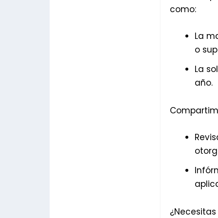
como:
La ma
o sup
La so
año.
Compartimo
Revis
otorg
Infór
aplic
¿Necesitas