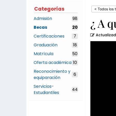
Honor?
Categorías
< Todos los 
Admisión
98
¿ A q
Becas
20
Actualiza
Certificaciones
7
Graduación
18
Matrícula
50
Oferta académica
10
Reconocimiento y
6
equiparación
Servicios-
44
Estudiantiles