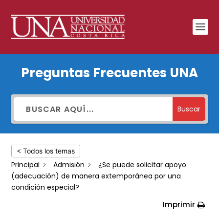
¿Se
Preguntas Frecuentes UNA
puede
solicitar
apoyo
Buscar
(adecuación)
de
< Todos los temas
manera
Principal
Admisión
¿Se puede solicitar apoyo
extemporánea
(adecuación) de manera extemporánea por una
por
condición especial?
una
Imprimir