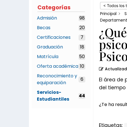
psicopedagogía
< Todos los 
Categorías
del
Principal
S
Admisión
98
Departamento
Departamento
¿Qué 
Becas
20
de
Psicología?
Certificaciones
7
psic
Graduación
18
Psico
Matrícula
50
Oferta académica
10
Actualiza
Reconocimiento y
6
El área de
equiparación
del tiempo
Servicios-
44
Estudiantiles
¿Te ha result
Etiquetas: