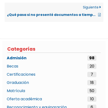
Siguiente
¿Qué pasa si no presenté documentos a tiempo para adecuación del Examen de Admisión?
Categorías
Admisión
98
Becas
20
Certificaciones
7
Graduación
18
Matrícula
50
Oferta académica
10
Reconocimiento y equiparación
6