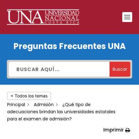
¿Qué
Preguntas Frecuentes UNA
tipo
de
adecuaciones
Buscar
brindan
las
< Todos los temas
universidades
Principal
Admisión
¿Qué tipo de
estatales
adecuaciones brindan las universidades estatales
para
para el examen de admisión?
el
Imprimir