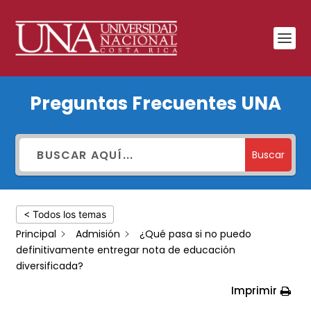
¿Qué
Preguntas Frecuentes UNA
pasa
si
no
Buscar
puedo
definitivamente
< Todos los temas
entregar
Principal
Admisión
¿Qué pasa si no puedo
nota
definitivamente entregar nota de educación
de
diversificada?
educación
Imprimir