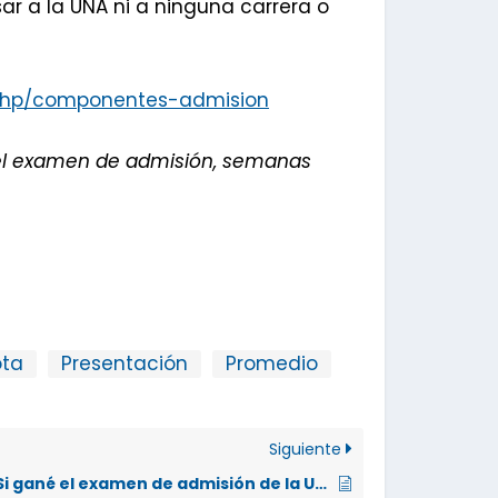
ar a la UNA ni a ninguna carrera o
x.php/componentes-admision
r el examen de admisión, semanas
ta
Presentación
Promedio
Siguiente
¿Si gané el examen de admisión de la UCR, me sirve para entrar a la UNA?