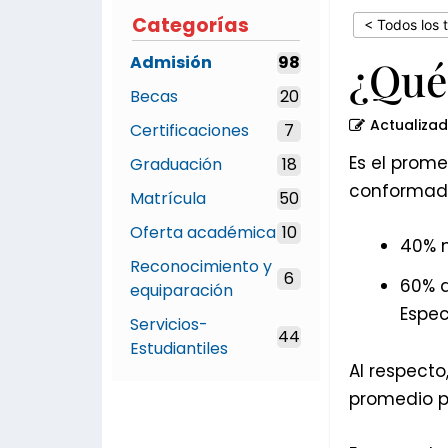
Categorías
< Todos los 
Admisión
98
¿Qué
Becas
20
Actualiza
Certificaciones
7
Es el prome
Graduación
18
conformado
Matrícula
50
Oferta académica
10
40% n
Reconocimiento y
6
60% d
equiparación
Espec
Servicios-
44
Estudiantiles
Al respect
promedio pa