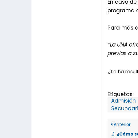
En caso de 
programa de
Para más de
*La UNA ofr
previas a su
¿Te ha result
Etiquetas:
Admisión
Secundar
Anterior
¿Cómo se calcula la nota de p