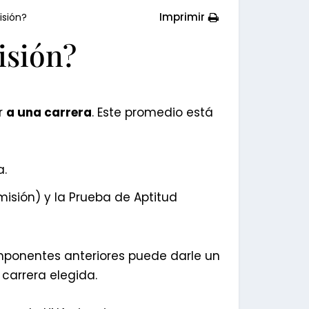
Imprimir
isión?
isión?
ar
a una carrera
. Este promedio está
a.
sión) y la Prueba de Aptitud
omponentes anteriores puede darle un
 carrera elegida.