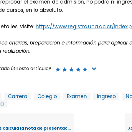
reprobar el examen de admisión, no podrá ni ingres
 cursos, en lo absoluto.
talles, visite:
https://www.registro.una.ac.cr/inde
ece charlas, preparación e información para aplica
 realización.
ado útil este artículo?
Carrera
Colegio
Examen
Ingreso
No
ia
resentación para población estudiantil actual o egresada en las modalidades de Educación Abierta?