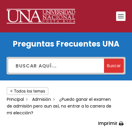
¿Puedo
Preguntas Frecuentes UNA
ganar
el
examen
Buscar
de
admisión
< Todos los temas
pero
Principal
Admisión
¿Puedo ganar el examen
aun
de admisión pero aun así, no entrar a la carrera de
así,
mi elección?
no
Imprimir