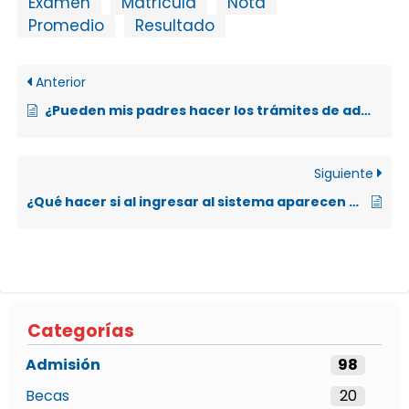
Examen
Matrícula
Nota
Promedio
Resultado
Anterior
¿Pueden mis padres hacer los trámites de admisión en mi lugar?
Siguiente
¿Qué hacer si al ingresar al sistema aparecen mensajes como “no se encuentra el postulante”, o frases que uno no entiende?
Categorías
Admisión
98
Becas
20