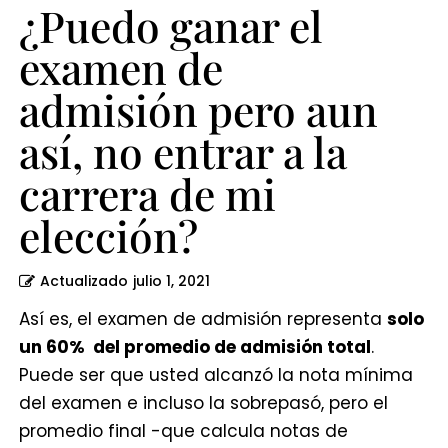
entrar
¿Puedo ganar el
a
examen de
la
admisión pero aun
carrera
de
así, no entrar a la
mi
carrera de mi
elección?
elección?
Actualizado
julio 1, 2021
Así es, el examen de admisión representa
solo
un 60% del promedio de admisión total
.
Puede ser que usted alcanzó la nota mínima
del examen e incluso la sobrepasó, pero el
promedio final -que calcula notas de