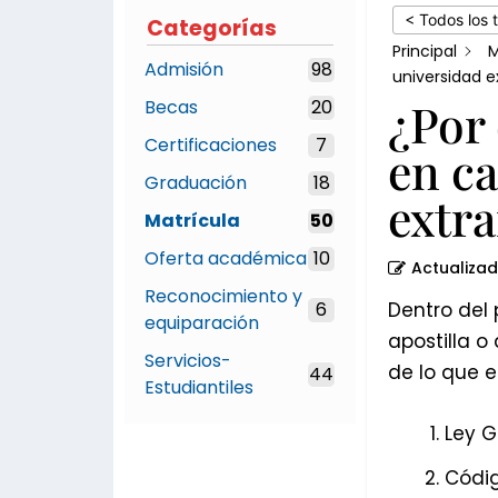
de
< Todos los 
Categorías
provenir
Principal
M
Admisión
98
de
universidad e
¿Por
Becas
20
una
universidad
Certificaciones
7
en ca
extranjera?
Graduación
18
extra
Matrícula
50
Oferta académica
10
Actualiza
Reconocimiento y
6
Dentro del 
equiparación
apostilla o
Servicios-
de lo que e
44
Estudiantiles
Ley G
Código