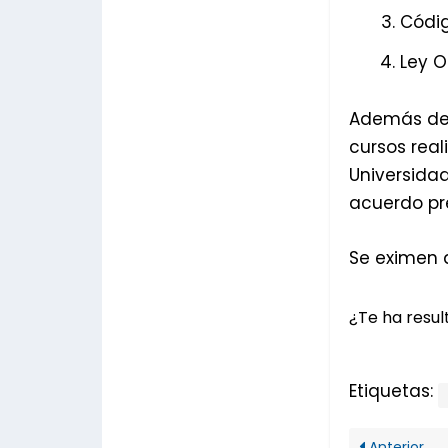
Códig
Ley O
Además de l
cursos real
Universidad
acuerdo pre
Se eximen d
¿Te ha result
Etiquetas:
Anterior