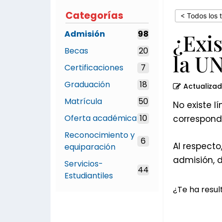
la
Categorías
< Todos los 
UNA?
Admisión
98
¿Exis
Becas
20
la U
Certificaciones
7
Graduación
18
Actualiza
Matrícula
50
No existe l
Oferta académica
10
correspondi
Reconocimiento y
6
Al respect
equiparación
admisión, 
Servicios-
44
Estudiantiles
¿Te ha result