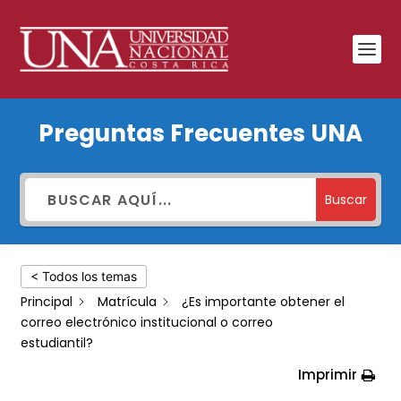
¿Es
Preguntas Frecuentes UNA
importante
obtener
el
Buscar
correo
electrónico
< Todos los temas
institucional
Principal
Matrícula
¿Es importante obtener el
o
correo electrónico institucional o correo
correo
estudiantil?
estudiantil?
Imprimir