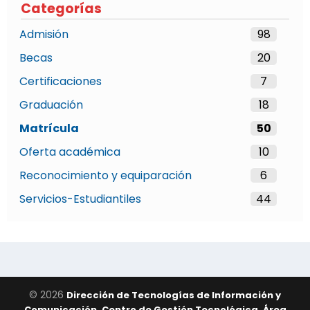
Categorías
Admisión
98
Becas
20
Certificaciones
7
Graduación
18
Matrícula
50
Oferta académica
10
Reconocimiento y equiparación
6
Servicios-Estudiantiles
44
© 2026
Dirección de Tecnologías de Información y
Comunicación, Centro de Gestión Tecnológica, Área