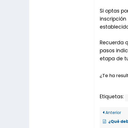
Si optas p
inscripción
establecido
Recuerda q
pasos indi
etapa de tu
¿Te ha result
Etiquetas:
Anterior
¿Qué debe hacer si olvid