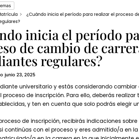
temas
atrícula
¿Cuándo inicia el período para realizar el proceso 
egulares?
do inicia el período par
eso de cambio de carrer
iantes regulares?
do
junio 23, 2025
udiante universitario y estás considerando cambiar
 proceso de inscripción. Para ello, deberás realizar 
blecidas, y ten en cuenta que solo podrás elegir u
proceso de inscripción, recibirás indicaciones sobre
i continúas con el proceso y eres admitido/a en la
atriculado/a en la carrera en la que inicialmente e