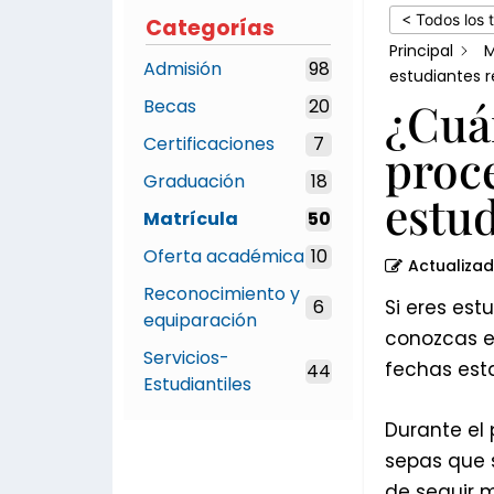
de
< Todos los 
Categorías
cambio
Principal
M
Admisión
98
de
estudiantes r
¿Cuán
Becas
20
carrera
de
Certificaciones
7
proc
estudiantes
Graduación
18
estud
regulares?
Matrícula
50
Oferta académica
10
Actualiza
Reconocimiento y
6
Si eres est
equiparación
conozcas el
Servicios-
fechas esta
44
Estudiantiles
Durante el 
sepas que s
de seguir m