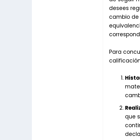
desees regr
cambio de c
equivalenci
correspond
Para concur
calificación
Histo
mater
cambi
Reali
que s
conti
decla